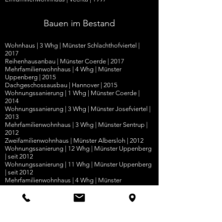
Bauen im Bestand
Wohnhaus
| 3
Whg
|
Münster Schlachthofviertel
|
2017
Reihenhausanbau
|
Münster Coerde
|
2017
Mehrfamilienwohnhaus
|
4 Whg
|
Münster
Uppenberg
|
2015
Dachgeschossausbau
|
Hannover
|
2015
Wohnungssanierung
|
1 Whg
|
Münster Coerde
|
2014
Wohnungssanierung
|
3 Whg
|
Münster Josefviertel
|
2013
Mehrfamilienwohnhaus
|
3 Whg
|
Münster Sentrup
|
2012
Zweifamilienwohnhaus
|
Münster Albersloh
|
2012
Wohnungssanierung
|
12 Whg
|
Münster Uppenberg
|
seit 2012
Wohnungssanierung
|
11 Whg
|
Münster Uppenberg
|
seit 2012
Mehrfamilienwohnhaus
| 4 Whg
|
Münster
Uppenberg
|
2011
Wohnungssanierung
|
1 Whg
|
Münster Neutor
|
2010
Altes Gulfhaus
| 2 Whg |
Neurhede
| 20
05 und 2007