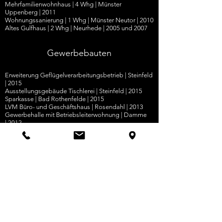
Mehrfamilienwohnhaus
| 4 Whg
|
Münster
Uppenberg
|
2011
Wohnungssanierung
|
1 Whg
|
Münster Neutor
|
2010
Altes Gulfhaus
| 2 Whg |
Neurhede
| 20
05 und 2007
Gewerbebauten
Erweiterung Geflügelverarbeitungsbetrieb
|
Steinfeld
|
2015
Ausstellungsgebäude Tischlerei | Steinfeld | 2015
Sparkasse | Bad Rothenfelde | 2015
LVM Büro- und Geschäftshaus | Rosendahl | 2013
Gewerbehalle mit Betriebsleiterwohnung | Damme
| 2012
Industriehalle mit Betriebsleiterwohnung | Damme
| 2012
Putenzerlegebetrieb
|
Steinfeld
|
2012
LKW Werkstatt und Waschanlage | Holdorf | 2012
Erweiterung Agrarhandelbetrieb | Damme | 2011
Industriehalle | Lengerich | 2010
Lagerhalle mit Photovoltaikanlage | Steinfeld | 2010
Landwirtschaftliche Bauten