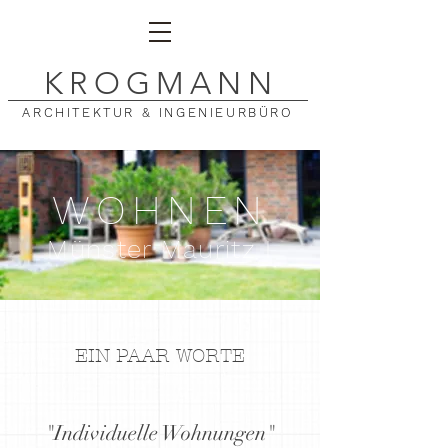
K
ROGMAN
N
ARCHITEKTUR & INGENIEURBÜRO
WOHNEN
Münster Mauritz I
EIN PAAR WORTE
"Individuelle Wohnungen"