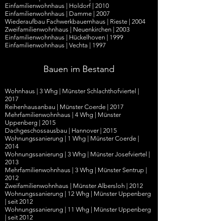
Einfamilienwohnhaus | Holdorf | 2010
Einfamilienwohnhaus | Damme | 2007
Wiederaufbau Fachwerkbauernhaus | Rieste | 2004
Zweifamilienwohnhaus | Neuenkirchen | 2003
Einfamilienwohnhaus | Hückelhoven | 1999
Einfamilienwohnhaus | Vechta | 1997
Bauen im Bestand
Wohnhaus
| 3
Whg
|
Münster Schlachthofviertel
|
2017
Reihenhausanbau
|
Münster Coerde
|
2017
Mehrfamilienwohnhaus
|
4 Whg
|
Münster
Uppenberg
|
2015
Dachgeschossausbau
|
Hannover
|
2015
Wohnungssanierung
|
1 Whg
|
Münster Coerde
|
2014
Wohnungssanierung
|
3 Whg
|
Münster Josefviertel
|
2013
Mehrfamilienwohnhaus
|
3 Whg
|
Münster Sentrup
|
2012
Zweifamilienwohnhaus
|
Münster Albersloh
|
2012
Wohnungssanierung
|
12 Whg
|
Münster Uppenberg
|
seit 2012
Wohnungssanierung
|
11 Whg
|
Münster Uppenberg
|
seit 2012