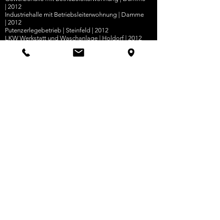
| 2012
Industriehalle mit Betriebsleiterwohnung | Damme
| 2012
Putenzerlegebetrieb
|
Steinfeld
|
2012
LKW Werkstatt und Waschanlage | Holdorf | 2012
Erweiterung Agrarhandelbetrieb | Damme | 2011
Industriehalle | Lengerich | 2010
Lagerhalle mit Photovoltaikanlage | Steinfeld | 2010
Landwirtschaftliche Bauten
Güllelagerbehälter | Münster Sprakel | 2012
Ferkelaufzuchtstall | Münster Sprakel | 2012
Güllelagerstätte | Steinfeld | 2010
Mastschweinestall | Steinfeld Lehmden | 2009
Schweinemaststall | Rieste | 2007
Kälberstall | Rieste | 2006
Bullenmaststall und Silageplatte | Rieste | 2005
Öffentliche Bauten
Erweiterung Kläranlage | Steinfeld | 2013
Erweiterung Pfarrgemeindehaus | Steinfeld | 2012
Erweiterung Rathaus | Bad Rothenfelde | 2012