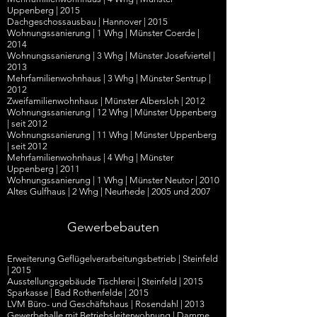
Uppenberg
|
2015
Dachgeschossausbau
|
Hannover
|
2015
Wohnungssanierung
|
1 Whg
|
Münster Coerde
|
2014
Wohnungssanierung
|
3 Whg
|
Münster Josefviertel
|
2013
Mehrfamilienwohnhaus
|
3 Whg
|
Münster Sentrup
|
2012
Zweifamilienwohnhaus
|
Münster Albersloh
|
2012
Wohnungssanierung
|
12 Whg
|
Münster Uppenberg
|
seit 2012
Wohnungssanierung
|
11 Whg
|
Münster Uppenberg
|
seit 2012
Mehrfamilienwohnhaus
| 4 Whg
|
Münster
Uppenberg
|
2011
Wohnungssanierung
|
1 Whg
|
Münster Neutor
|
2010
Altes Gulfhaus
| 2 Whg |
Neurhede
| 20
05 und 2007
Gewerbebauten
Erweiterung Geflügelverarbeitungsbetrieb
|
Steinfeld
|
2015
Ausstellungsgebäude Tischlerei | Steinfeld | 2015
Sparkasse | Bad Rothenfelde | 2015
LVM Büro- und Geschäftshaus | Rosendahl | 2013
Gewerbehalle mit Betriebsleiterwohnung | Damme