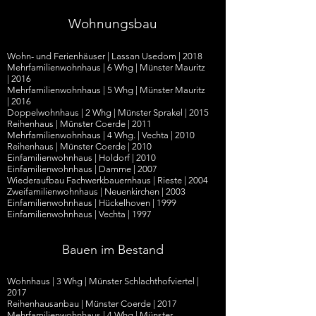
Wohnungsbau
Wohn- und Ferienhäuser | Lassan Usedom | 2018
Mehrfamilienwohnhaus
|
6 Whg
|
Münster Mauritz
|
2016
Mehrfamilienwohnhaus | 5 Whg
|
Münster Mauritz
|
2016
Doppelwohnhaus
| 2 Whg |
Münster Sprakel
|
2015
Reihenhaus | Münster Coerde | 2011
Mehrfamilienwohnhaus | 4 Whg. | Vechta | 2010
Reihenhaus | Münster Coerde | 2010
Einfamilienwohnhaus | Holdorf | 2010
Einfamilienwohnhaus | Damme | 2007
Wiederaufbau Fachwerkbauernhaus | Rieste | 2004
Zweifamilienwohnhaus | Neuenkirchen | 2003
Einfamilienwohnhaus | Hückelhoven | 1999
Einfamilienwohnhaus | Vechta | 1997
Bauen im Bestand
Wohnhaus
| 3
Whg
|
Münster Schlachthofviertel
|
2017
Reihenhausanbau
|
Münster Coerde
|
2017
Mehrfamilienwohnhaus
|
4 Whg
|
Münster